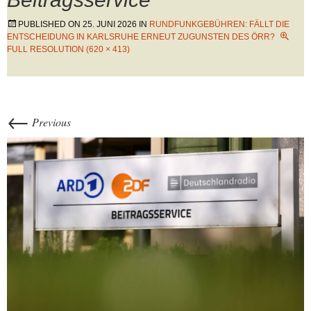
PUBLISHED ON
25. JUNI 2026
IN
RUNDFUNKGEBÜHREN: FÄLLT DIE
ENTSCHEIDUNG IN KARLSRUHE ERNEUT ZUGUNSTEN DES ÖRR?
FULL RESOLUTION (620 × 413)
←
Previous