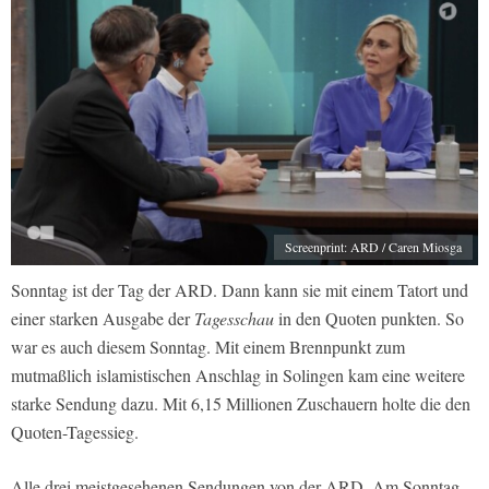
Screenprint: ARD / Caren Miosga
Sonntag ist der Tag der ARD. Dann kann sie mit einem Tatort und
einer starken Ausgabe der
Tagesschau
in den Quoten punkten. So
war es auch diesem Sonntag. Mit einem Brennpunkt zum
mutmaßlich islamistischen Anschlag in Solingen kam eine weitere
starke Sendung dazu. Mit 6,15 Millionen Zuschauern holte die den
Quoten-Tagessieg.
Alle drei meistgesehenen Sendungen von der ARD. Am Sonntag