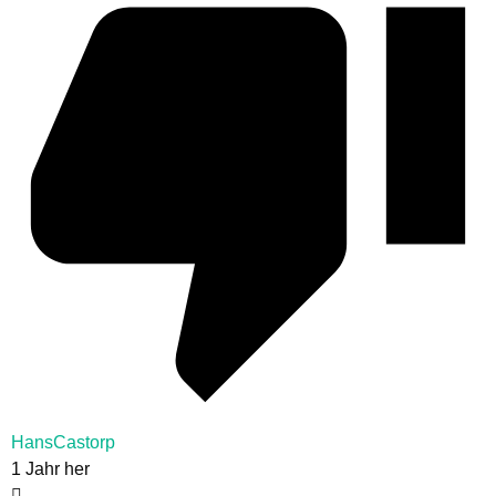
HansCastorp
1 Jahr her