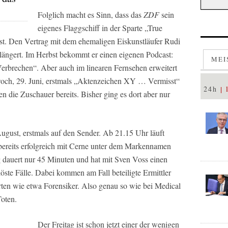
Folglich macht es Sinn, dass das
ZDF
sein
eigenes Flaggschiff in der Sparte „True
sst. Den Vertrag mit dem ehemaligen Eiskunstläufer Rudi
rlängert. Im Herbst bekommt er einen eigenen Podcast:
MEI
brechen“. Aber auch im linearen Fernsehen erweitert
woch, 29. Juni, erstmals „Aktenzeichen XY … Vermisst“
24h
 die Zuschauer bereits. Bisher ging es dort aber nur
ugust, erstmals auf den Sender. Ab 21.15 Uhr läuft
bereits erfolgreich mit Cerne unter dem Markennamen
dauert nur 45 Minuten und hat mit Sven Voss einen
löste Fälle. Dabei kommen am Fall beteiligte Ermittler
ten wie etwa Forensiker. Also genau so wie bei Medical
Toten.
Der Freitag ist schon jetzt einer der wenigen