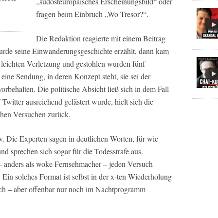
„südosteuropäisches Erscheinungsbild“ oder
fragen beim Einbruch „Wo Tresor?“.
Die Redaktion reagierte mit einem Beitrag
urde seine Einwanderungsgeschichte erzählt, dann kam
er leichten Verletzung und gestohlen wurden fünf
ine Sendung, in deren Konzept steht, sie sei der
behalten. Die politische Absicht ließ sich in dem Fall
Twitter ausreichend gelästert wurde, hielt sich die
ichen Versuchen zurück.
iv. Die Experten sagen in deutlichen Worten, für wie
nd sprechen sich sogar für die Todesstrafe aus.
n – anders als woke Fernsehmacher – jeden Versuch
. Ein solches Format ist selbst in der x-ten Wiederholung
ich – aber offenbar nur noch im Nachtprogramm