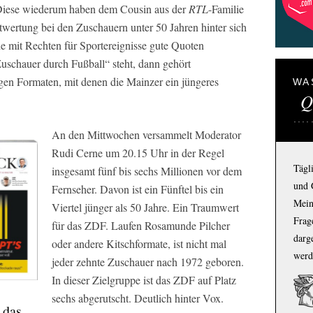
 Diese wiederum haben dem Cousin aus der
RTL
-Familie
wertung bei den Zuschauern unter 50 Jahren hinter sich
de mit Rechten für Sportereignisse gute Quoten
Zuschauer durch Fußball“ steht, dann gehört
en Formaten, mit denen die Mainzer ein jüngeres
WA
Q
An den Mittwochen versammelt Moderator
Rudi Cerne um 20.15 Uhr in der Regel
Tägl
insgesamt fünf bis sechs Millionen vor dem
und 
Fernseher. Davon ist ein Fünftel bis ein
Mein
Viertel jünger als 50 Jahre. Ein Traumwert
Frage
für das
ZDF.
Laufen Rosamunde Pilcher
darg
oder andere Kitschformate, ist nicht mal
werd
jeder zehnte Zuschauer nach 1972 geboren.
In dieser Zielgruppe ist das
ZDF
auf Platz
sechs abgerutscht. Deutlich hinter
Vox.
 das