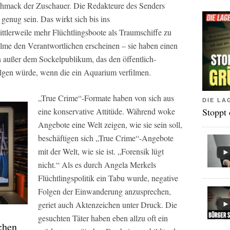
chmack der Zuschauer. Die Redakteure des Senders
genug sein. Das wirkt sich bis ins
tlerweile mehr Flüchtlingsboote als Traumschiffe zu
ilme den Verantwortlichen erscheinen – sie haben einen
n außer dem Sockelpublikum, das den öffentlich-
olgen würde, wenn die ein Aquarium verfilmen.
„True Crime“-Formate haben von sich aus
DIE LA
Stoppt
eine konservative Attitüde. Während woke
Angebote eine Welt zeigen, wie sie sein soll,
beschäftigen sich „True Crime“-Angebote
mit der Welt, wie sie ist. „Forensik lügt
nicht.“ Als es durch Angela Merkels
Flüchtlingspolitik ein Tabu wurde, negative
Folgen der Einwanderung anzusprechen,
geriet auch Aktenzeichen unter Druck. Die
gesuchten Täter haben eben allzu oft ein
chen