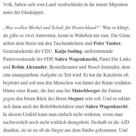
Volk, haben sich vom Land verabschiedet in die innere Migration
unter der Glaskuppel.
„Was wollen Merkel und Schulz für Deutschland?“
Was so klingt,
als gäbe es zwei Antworten, kennt in Wahrheit nur eine. Die Gäste
Peter Tauber
neben dem Herrn mit den Taschentüchern sind
,
Katja Suding
Generalsekretär der CDU,
, stellvertretende
Sahra Wagenknecht,
Parteivorsitzende der FDP,
Partei Die Linke
Robin Alexander
und
, Bestsellerautor und
WamS
-Journalist, dem
eine unangenehme Aufgabe zu Teil wird: Er hat die Kanzlerin oft
begleitet und soll nun den Menschen von hinter der Raute erzählen.
Maischberger
Hinter einer Raute, die hier nun bei
die Fatima
Stegner
gegen den bösen Blick des Herrn
sein soll. Und so erklärt
Sahra Wagenknecht
sich dann auch der Beliebtheitsfaktor einer
:
In diesem Umfeld kann man einfach nicht verlieren, wenn man
nachweislich noch nicht wirklich dazugehört. Deshalb ist die AfD
draußen, sie ist zu oft als Sieger aus dem Studio gekommen. Und