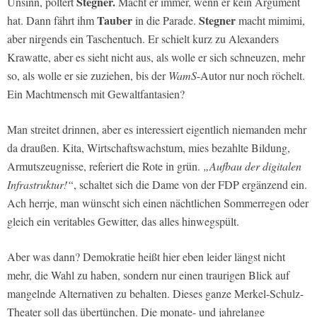
Stegner.
Unsinn, poltert
Macht er immer, wenn er kein Argument
Tauber
Stegner
hat. Dann fährt ihm
in die Parade.
macht mimimi,
aber nirgends ein Taschentuch. Er schielt kurz zu Alexanders
Krawatte, aber es sieht nicht aus, als wolle er sich schneuzen, mehr
so, als wolle er sie zuziehen, bis der
WamS
-Autor nur noch röchelt.
Ein Machtmensch mit Gewaltfantasien?
Man streitet drinnen, aber es interessiert eigentlich niemanden mehr
da draußen. Kita, Wirtschaftswachstum, mies bezahlte Bildung,
Armutszeugnisse, referiert die Rote in grün.
„Aufbau der digitalen
Infrastruktur!“
, schaltet sich die Dame von der FDP ergänzend ein.
Ach herrje, man wünscht sich einen nächtlichen Sommerregen oder
gleich ein veritables Gewitter, das alles hinwegspült.
Aber was dann? Demokratie heißt hier eben leider längst nicht
mehr, die Wahl zu haben, sondern nur einen traurigen Blick auf
mangelnde Alternativen zu behalten. Dieses ganze Merkel-Schulz-
Theater soll das übertünchen. Die monate- und jahrelange