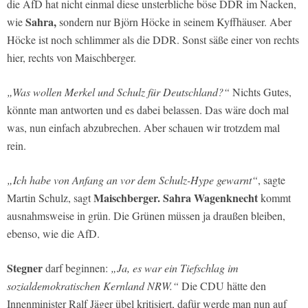
die AfD hat nicht einmal diese unsterbliche böse DDR im Nacken,
Sahra,
wie
sondern nur Björn Höcke in seinem Kyffhäuser. Aber
Höcke ist noch schlimmer als die DDR. Sonst säße einer von rechts
hier, rechts von Maischberger.
„Was wollen Merkel und Schulz für Deutschland?“
Nichts Gutes,
könnte man antworten und es dabei belassen. Das wäre doch mal
was, nun einfach abzubrechen. Aber schauen wir trotzdem mal
rein.
„Ich habe von Anfang an vor dem Schulz-Hype gewarnt“
, sagte
Maischberger.
Sahra Wagenknecht
Martin Schulz, sagt
kommt
ausnahmsweise in grün. Die Grünen müssen ja draußen bleiben,
ebenso, wie die AfD.
Stegner
darf beginnen:
„Ja, es war ein Tiefschlag im
sozialdemokratischen Kernland NRW.“
Die CDU hätte den
Innenminister Ralf Jäger übel kritisiert, dafür werde man nun auf