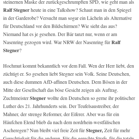
steinernen Maske der zurückgeschrumpften SPD, wie geht man als
Ralf Stegner
heute in eine Talkshow? Schaut man in den Spiegel
in der Garderobe? Versucht man sogar ein Lächeln als Alternative
für Deutschland vor den Bildschirmen? Wie sieht das aus?
Niemand hat es je gesehen. Der Bär tanzt nur, wenn er am
Ralf
Nasenring gezogen wird. War NRW der Nasenring für
Stegner
?
Hochmut kommt bekanntlich vor dem Fall. Wen der Herr liebt, den
züchtigt er. So gesehen liebt Stegner sein Volk. Seine Deutschen,
auch diese dummen AfD-affinen Deutschen. Dem Bösen in der
Mitte der Gesellschaft das böse Gesicht zeigen als Auftrag.
Stegner
Zuchtmeister
wollte den Deutschen so gerne ihr politischer
Luther des 21. Jahrhunderts sein. Der Teufelsaustreiber, der
Mahner, der strenge Reformer, der Eiferer. Aber was für ein
Häufchen Elend blieb da nach dem nordrhein-westfälischen
Stegner,
Ascheregen? Nun bleibt viel freie Zeit für
Zeit für mehr
Gerechtigkeit für die anderen. Für die gerechte Strafe, für die totale