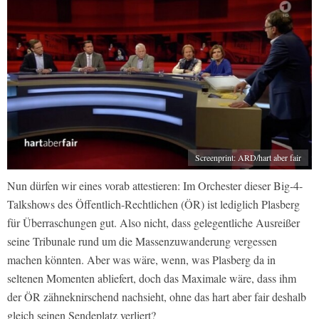
Screenprint: ARD/hart aber fair
Nun dürfen wir eines vorab attestieren: Im Orchester dieser Big-4-
Talkshows des Öffentlich-Rechtlichen (ÖR) ist lediglich Plasberg
für Überraschungen gut. Also nicht, dass gelegentliche Ausreißer
seine Tribunale rund um die Massenzuwanderung vergessen
machen könnten. Aber was wäre, wenn, was Plasberg da in
seltenen Momenten abliefert, doch das Maximale wäre, dass ihm
der ÖR zähneknirschend nachsieht, ohne das hart aber fair deshalb
gleich seinen Sendeplatz verliert?