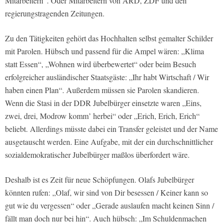
Mitarbeitern“. Oder Mitarbeitern von ARD, ZDF und den
regierungstragenden Zeitungen.
Zu den Tätigkeiten gehört das Hochhalten selbst gemalter Schilder
mit Parolen. Hübsch und passend für die Ampel wären: „Klima
statt Essen“, „Wohnen wird überbewertet“ oder beim Besuch
erfolgreicher ausländischer Staatsgäste: „Ihr habt Wirtschaft / Wir
haben einen Plan“. Außerdem müssen sie Parolen skandieren.
Wenn die Stasi in der DDR Jubelbürger einsetzte waren „Eins,
zwei, drei, Modrow komm’ herbei“ oder „Erich, Erich, Erich“
beliebt. Allerdings müsste dabei ein Transfer geleistet und der Name
ausgetauscht werden. Eine Aufgabe, mit der ein durchschnittlicher
sozialdemokratischer Jubelbürger maßlos überfordert wäre.
Deshalb ist es Zeit für neue Schöpfungen. Olafs Jubelbürger
könnten rufen: „Olaf, wir sind von Dir besessen / Keiner kann so
gut wie du vergessen“ oder „Gerade auslaufen macht keinen Sinn /
fällt man doch nur bei hin“. Auch hübsch: „Im Schuldenmachen