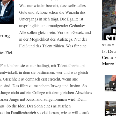
Was nur wieder beweist, dass selbst alles
Gute und Schöne schon die Wurzeln des
Untergangs in sich trägt. Die Égalité ist
ursprünglich ein ermutigender Gedanke:
Alle sollen gleich sein. Vor dem Gesetz und
erung
in der Möglichkeit des Aufstiegs. Nur der
Fleiß und das Talent zählen. Was für eine
STURM 
Ist Deu
es Ziel.
Ceuta-
Marco 
Fleiß haben sie es nur bedingt, mit Talent überhaupt
entwickelt, in dem sie bestimmen, wer und was gleich
Gleichheit ist demnach erst erreicht, wenn alle
en sind. Das führt zu manchem Irrweg und Irrsinn. So
 Junge nicht auf ein College mit dem gleichen Abschluss
hwarzer Junge mit Kusshand aufgenommen wird. Denn
aus. So die Idee. Der Sohn eines asiatischen
t im Familienbetrieb so viel lernen, wie er will – aufs