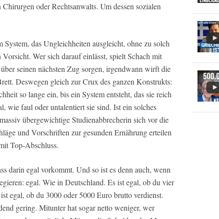
n Chirurgen oder Rechtsanwalts. Um dessen sozialen
 System, das Ungleichheiten ausgleicht, ohne zu solch
orsicht. Wer sich darauf einlässt, spielt Schach mit
 über seinen nächsten Zug sorgen, irgendwann wirft die
rett. Deswegen gleich zur Crux des ganzen Konstrukts:
eit so lange ein, bis ein System entsteht, das sie reich
 wie faul oder untalentiert sie sind. Ist ein solches
e massiv übergewichtige Studienabbrecherin sich vor die
läge und Vorschriften zur gesunden Ernährung erteilen
 mit Top-Abschluss.
ass darin egal vorkommt. Und so ist es denn auch, wenn
gieren: egal. Wie in Deutschland. Es ist egal, ob du vier
ist egal, ob du 3000 oder 5000 Euro brutto verdienst.
end gering. Mitunter hat sogar netto weniger, wer