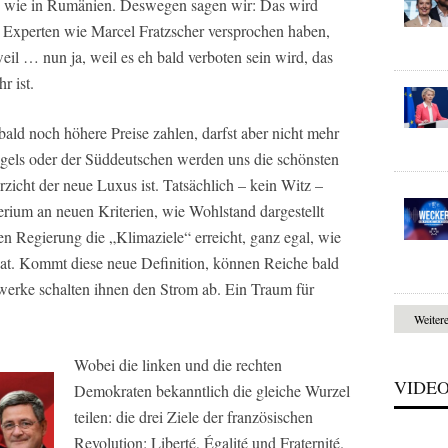
en wie in Rumänien. Deswegen sagen wir: Das wird
 Experten wie Marcel Fratzscher versprochen haben,
eil … nun ja, weil es eh bald verboten sein wird, das
r ist.
ld noch höhere Preise zahlen, darfst aber nicht mehr
gels oder der Süddeutschen werden uns die schönsten
icht der neue Luxus ist. Tatsächlich – kein Witz –
terium an neuen Kriterien, wie Wohlstand dargestellt
n Regierung die „Klimaziele“ erreicht, ganz egal, wie
at. Kommt diese neue Definition, können Reiche bald
werke schalten ihnen den Strom ab. Ein Traum für
Weiter
Wobei die linken und die rechten
VIDE
Demokraten bekanntlich die gleiche Wurzel
teilen: die drei Ziele der französischen
Revolution: Liberté, Égalité und Fraternité.