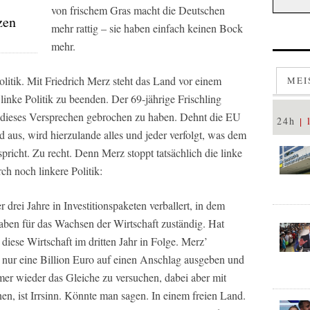
von frischem Gras macht die Deutschen
zen
mehr rattig – sie haben einfach keinen Bock
mehr.
itik. Mit Friedrich Merz steht das Land vor einem
MEI
linke Politik zu beenden. Der 69-jährige Frischling
, dieses Versprechen gebrochen zu haben. Dehnt die EU
24h
aus, wird hierzulande alles und jeder verfolgt, was dem
icht. Zu recht. Denn Merz stoppt tatsächlich die linke
rch noch linkere Politik:
drei Jahre in Investitionspaketen verballert, in dem
gaben für das Wachsen der Wirtschaft zuständig. Hat
diese Wirtschaft im dritten Jahr in Folge. Merz’
h nur eine Billion Euro auf einen Anschlag ausgeben und
mer wieder das Gleiche zu versuchen, dabei aber mit
en, ist Irrsinn. Könnte man sagen. In einem freien Land.