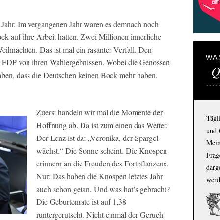
s Jahr. Im vergangenen Jahr waren es demnach noch
k auf ihre Arbeit hatten. Zwei Millionen innerliche
hnachten. Das ist mal ein rasanter Verfall. Den
WA
d FDP von ihren Wahlergebnissen. Wobei die Genossen
Q
 haben, dass die Deutschen keinen Bock mehr haben.
Zuerst handeln wir mal die Momente der
Tägl
Hoffnung ab. Da ist zum einen das Wetter.
und 
Der Lenz ist da: „Veronika, der Spargel
Mein
wächst.“ Die Sonne scheint. Die Knospen
Frage
erinnern an die Freuden des Fortpflanzens.
darg
Nur: Das haben die Knospen letztes Jahr
werd
auch schon getan. Und was hat’s gebracht?
Die Geburtenrate ist auf 1,38
runtergerutscht. Nicht einmal der Geruch