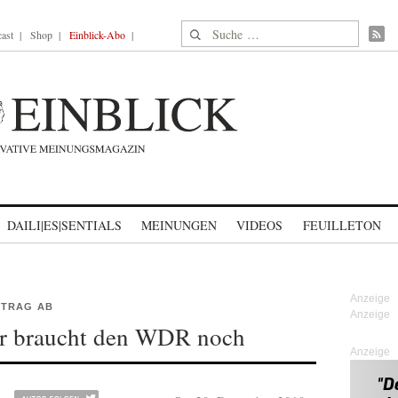
Suche nach:
ast
Shop
Einblick-Abo
DAILI|ES|SENTIALS
MEINUNGEN
VIDEOS
FEUILLETON
ITRAG AB
r braucht den WDR noch
Anzeige