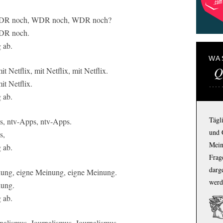
 WDR noch, WDR noch, WDR noch?
WDR noch.
 ab.
WA
Q
 Netflix, mit Netflix, mit Netflix.
it Netflix.
 ab.
Tägl
s, ntv-Apps, ntv-Apps.
und 
s,
Mein
 ab.
Frage
darg
nung, eigne Meinung, eigne Meinung.
werd
nung.
 ab.
alismus, Journalismus, Journalismus.