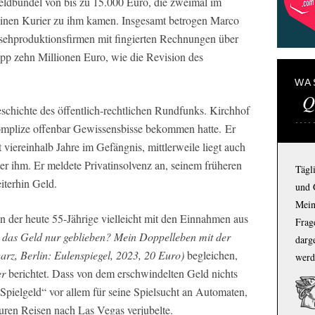
eldbündel von bis zu 15.000 Euro, die zweimal im
inen Kurier zu ihm kamen. Insgesamt betrogen Marco
sehproduktionsfirmen mit fingierten Rechnungen über
pp zehn Millionen Euro, wie die Revision des
WA
Q
eschichte des öffentlich-rechtlichen Rundfunks. Kirchhof
omplize offenbar Gewissensbisse bekommen hatte. Er
viereinhalb Jahre im Gefängnis, mittlerweile liegt auch
er ihm. Er meldete Privatinsolvenz an, seinem früheren
Tägl
iterhin Geld.
und 
Mein
n der heute 55-Jährige vielleicht mit den Einnahmen aus
Frage
t das Geld nur geblieben? Mein Doppelleben mit der
darg
arz, Berlin: Eulenspiegel, 2023, 20 Euro)
begleichen,
werd
er
berichtet. Dass von dem erschwindelten Geld nichts
s „Spielgeld“ vor allem für seine Spielsucht an Automaten,
uren Reisen nach Las Vegas verjubelte.