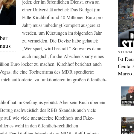
jeder, der im öffentlichen Dienst, etwa an
einer Universität arbeitet: Das Budget (im
Falle Kirchhof rund 40 Millionen Euro pro
Jahr) muss unbedingt komplett ausgereizt
werden, um Kürzungen im folgenden Jahr
ber
zu vermeiden. Die Devise habe gelautet:
inaus
„Wer spart, wird bestraft.“ So war es dann
STURM 
auch möglich, für die Abschiedsparty eines
Ist Deu
llion Euro locker zu machen. Kirchhof berichtet auch
Ceuta-
 Vegas, die eine Tochterfirma des MDR spendierte:
Marco 
ich aufforderte, zu funktionieren im großen öffentlich-
rchhof hat im Gefängnis gebüßt. Aber sein Buch über ein
Betrug nachweislich des RBB-Skandals auch viele
age auf, wie viele unentdeckte Kirchhofs und Fake-
er es wohl in den öffentlich-rechtlichen
r gibt. Der künftige Intendant des MDR, Ralf Ludwig,