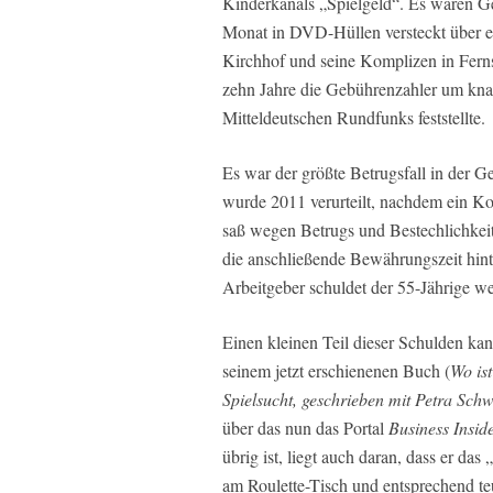
Kinderkanals „Spielgeld“. Es waren G
Monat in DVD-Hüllen versteckt über e
Kirchhof und seine Komplizen in Fern
zehn Jahre die Gebührenzahler um kna
Mitteldeutschen Rundfunks feststellte.
Es war der größte Betrugsfall in der G
wurde 2011 verurteilt, nachdem ein K
saß wegen Betrugs und Bestechlichkeit 
die anschließende Bewährungszeit hint
Arbeitgeber schuldet der 55-Jährige we
Einen kleinen Teil dieser Schulden kan
seinem jetzt erschienenen Buch (
Wo is
Spielsucht, geschrieben mit Petra Schw
über das nun das Portal
Business Insid
übrig ist, liegt auch daran, dass er da
am Roulette-Tisch und entsprechend te