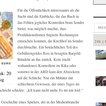
Für die Öffentlichkeit interessanter als die
Sucht sind die Einblicke, die das Buch in
das Fehlen jeglicher Kontrollen beim Sender
MEI
bietet, was möglich machte, dass
Produktionsfirmen fingierte Rechnungen
einreichen konnten, die Kirchhof im Sender
24h
durchbrachte. Ein beträchtlicher Teil des
Gebührengeldes floss in besagten Bargeld-
Bündeln an ihn zurück. Kein (nicht
5 EURO
vorhandener) Kontrolleur im Kika oder
sonstwo in der ARD kam den Abzockern
nk: 20
auf die Schliche. Nur ein Mittäter mit
ug
schlechtem Gewissen, der eines Tages im
hricht schickte: „Ich kann nicht mehr. Es tut mir leid.“
e Geschichte eines Spielers, der in der Medienbranche