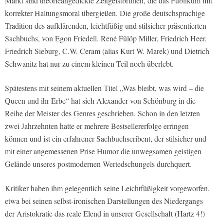
Markt sind theorieangedickte Zeitgeistbrühen, die das Publikum mit
korrekter Haltungsmoral übergießen. Die große deutschsprachige
Tradition des aufklärenden, leichtfüßig und stilsicher präsentierten
Sachbuchs, von Egon Friedell, René Fülöp Miller, Friedrich Heer,
Friedrich Sieburg, C.W. Ceram (alias Kurt W. Marek) und Dietrich
Schwanitz hat nur zu einem kleinen Teil noch überlebt.
Spätestens mit seinem aktuellen Titel „Was bleibt, was wird – die
Queen und ihr Erbe“ hat sich Alexander von Schönburg in die
Reihe der Meister des Genres geschrieben. Schon in den letzten
zwei Jahrzehnten hatte er mehrere Bestsellererfolge erringen
können und ist ein erfahrener Sachbuchscribent, der stilsicher und
mit einer angemessenen Prise Humor die unwegsamen geistigen
Gelände unseres postmodernen Wertedschungels durchquert.
Kritiker haben ihm gelegentlich seine Leichtfüßigkeit vorgeworfen,
etwa bei seinen selbst-ironischen Darstellungen des Niedergangs
der Aristokratie das reale Elend in unserer Gesellschaft (Hartz 4!)