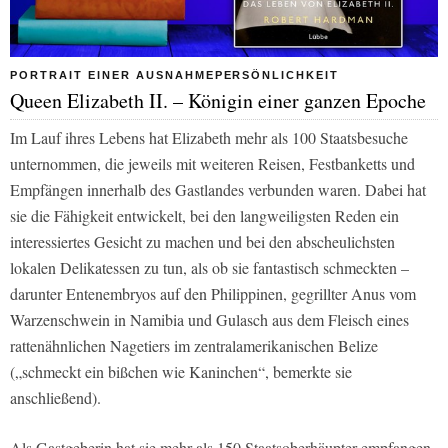
PORTRAIT EINER AUSNAHMEPERSÖNLICHKEIT
Queen Elizabeth II. – Königin einer ganzen Epoche
Im Lauf ihres Lebens hat Elizabeth mehr als 100 Staatsbesuche
unternommen, die jeweils mit weiteren Reisen, Festbanketts und
Empfängen innerhalb des Gastlandes verbunden waren. Dabei hat
sie die Fähigkeit entwickelt, bei den langweiligsten Reden ein
interessiertes Gesicht zu machen und bei den abscheulichsten
lokalen Delikatessen zu tun, als ob sie fantastisch schmeckten –
darunter Entenembryos auf den Philippinen, gegrillter Anus vom
Warzenschwein in Namibia und Gulasch aus dem Fleisch eines
rattenähnlichen Nagetiers im zentralamerikanischen Belize
(„schmeckt ein bißchen wie Kaninchen“, bemerkte sie
anschließend).
Als Gastgeberin hat sie mehr als 150 Staatsoberhäupter empfangen,