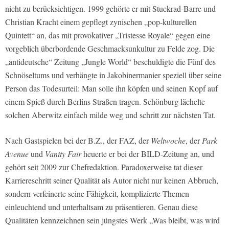
nicht zu berücksichtigen. 1999 gehörte er mit Stuckrad-Barre und
Christian Kracht einem gepflegt zynischen „pop-kulturellen
Quintett“ an, das mit provokativer „Tristesse Royale“ gegen eine
vorgeblich überbordende Geschmacksunkultur zu Felde zog. Die
„antideutsche“ Zeitung „Jungle World“ beschuldigte die Fünf des
Schnöseltums und verhängte in Jakobinermanier speziell über seine
Person das Todesurteil: Man solle ihn köpfen und seinen Kopf auf
einem Spieß durch Berlins Straßen tragen. Schönburg lächelte
solchen Aberwitz einfach milde weg und schritt zur nächsten Tat.
Nach Gastspielen bei der B.Z., der FAZ, der
Weltwoche
, der
Park
Avenue
und
Vanity Fair
heuerte er bei der BILD-Zeitung an, und
gehört seit 2009 zur Chefredaktion. Paradoxerweise tat dieser
Karriereschritt seiner Qualität als Autor nicht nur keinen Abbruch,
sondern verfeinerte seine Fähigkeit, komplizierte Themen
einleuchtend und unterhaltsam zu präsentieren. Genau diese
Qualitäten kennzeichnen sein jüngstes Werk „Was bleibt, was wird