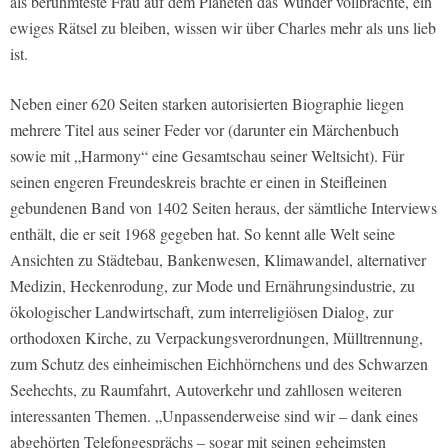
als berühmteste Frau auf dem Planeten das Wunder vollbrachte, ein
ewiges Rätsel zu bleiben, wissen wir über Charles mehr als uns lieb
ist.
Neben einer 620 Seiten starken autorisierten Biographie liegen
mehrere Titel aus seiner Feder vor (darunter ein Märchenbuch
sowie mit „Harmony“ eine Gesamtschau seiner Weltsicht). Für
seinen engeren Freundeskreis brachte er einen in Steifleinen
gebundenen Band von 1402 Seiten heraus, der sämtliche Interviews
enthält, die er seit 1968 gegeben hat. So kennt alle Welt seine
Ansichten zu Städtebau, Bankenwesen, Klimawandel, alternativer
Medizin, Heckenrodung, zur Mode und Ernährungsindustrie, zu
ökologischer Landwirtschaft, zum interreligiösen Dialog, zur
orthodoxen Kirche, zu Verpackungsverordnungen, Mülltrennung,
zum Schutz des einheimischen Eichhörnchens und des Schwarzen
Seehechts, zu Raumfahrt, Autoverkehr und zahllosen weiteren
interessanten Themen. „Unpassenderweise sind wir – dank eines
abgehörten Telefongesprächs – sogar mit seinen geheimsten