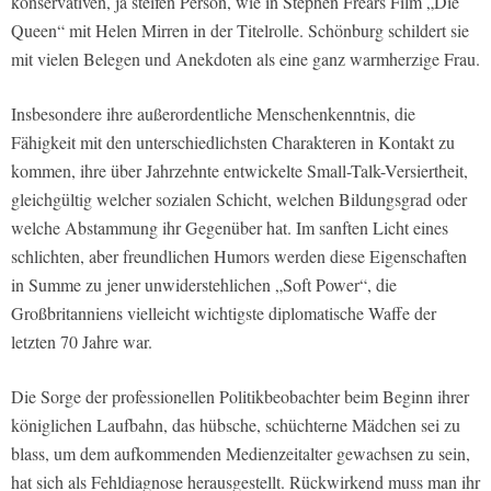
konservativen, ja steifen Person, wie in Stephen Frears Film „Die
Queen“ mit Helen Mirren in der Titelrolle. Schönburg schildert sie
mit vielen Belegen und Anekdoten als eine ganz warmherzige Frau.
Insbesondere ihre außerordentliche Menschenkenntnis, die
Fähigkeit mit den unterschiedlichsten Charakteren in Kontakt zu
kommen, ihre über Jahrzehnte entwickelte Small-Talk-Versiertheit,
gleichgültig welcher sozialen Schicht, welchen Bildungsgrad oder
welche Abstammung ihr Gegenüber hat. Im sanften Licht eines
schlichten, aber freundlichen Humors werden diese Eigenschaften
in Summe zu jener unwiderstehlichen „Soft Power“, die
Großbritanniens vielleicht wichtigste diplomatische Waffe der
letzten 70 Jahre war.
Die Sorge der professionellen Politikbeobachter beim Beginn ihrer
königlichen Laufbahn, das hübsche, schüchterne Mädchen sei zu
blass, um dem aufkommenden Medienzeitalter gewachsen zu sein,
hat sich als Fehldiagnose herausgestellt. Rückwirkend muss man ihr