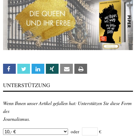
Facebook
Twitter
Linkedin
Xing
Email
Print
UNTERSTÜTZUNG
Wenn Ihnen unser Artikel gefallen hat: Unterstützen Sie diese Form
des
Journalismus.
oder
€