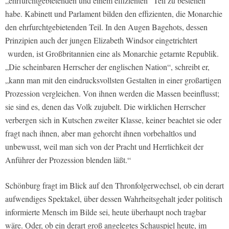
„ehrfurchtgebietenden und einem effizienten“ Teil zu bestehen
habe. Kabinett und Parlament bilden den effizienten, die Monarchie
den ehrfurchtgebietenden Teil. In den Augen Bagehots, dessen
Prinzipien auch der jungen Elizabeth Windsor eingetrichtert
wurden, ist Großbritannien eine als Monarchie getarnte Republik.
„Die scheinbaren Herrscher der englischen Nation“, schreibt er,
„kann man mit den eindrucksvollsten Gestalten in einer großartigen
Prozession vergleichen. Von ihnen werden die Massen beeinflusst;
sie sind es, denen das Volk zujubelt. Die wirklichen Herrscher
verbergen sich in Kutschen zweiter Klasse, keiner beachtet sie oder
fragt nach ihnen, aber man gehorcht ihnen vorbehaltlos und
unbewusst, weil man sich von der Pracht und Herrlichkeit der
Anführer der Prozession blenden läßt.“
Schönburg fragt im Blick auf den Thronfolgerwechsel, ob ein derart
aufwendiges Spektakel, über dessen Wahrheitsgehalt jeder politisch
informierte Mensch im Bilde sei, heute überhaupt noch tragbar
wäre. Oder, ob ein derart groß angelegtes Schauspiel heute, im