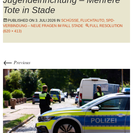
Tote in Stade
PUBLISHED ON
3. JULI 2026
IN
SCHÜSSE, FLUCHTAUTO, SPD-
VERBINDUNG – NEUE FRAGEN IM FALL STADE
FULL RESOLUTION
(620 × 413)
←
Previous