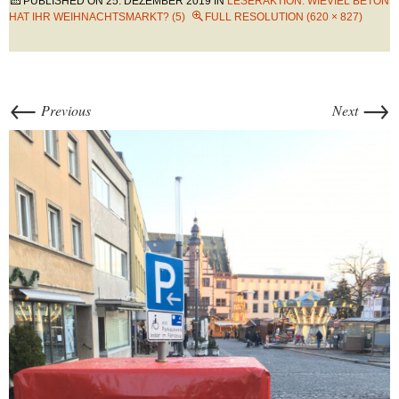
PUBLISHED ON
25. DEZEMBER 2019
IN
LESERAKTION: WIEVIEL BETON
HAT IHR WEIHNACHTSMARKT? (5)
FULL RESOLUTION (620 × 827)
←
→
Previous
Next