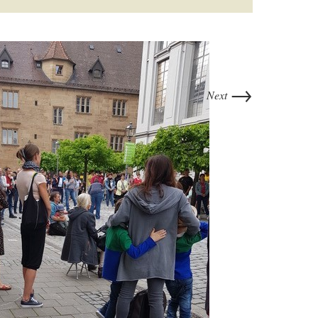
→
Next