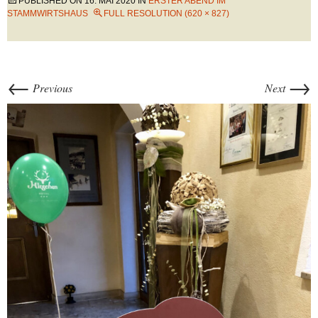
PUBLISHED ON
16. MAI 2020
IN
ERSTER ABEND IM
STAMMWIRTSHAUS
FULL RESOLUTION (620 × 827)
←
→
Previous
Next