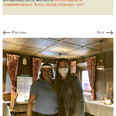
PUBLISHED ON
16. MAI 2020
IN
ERSTER ABEND IM
STAMMWIRTSHAUS
FULL RESOLUTION (620 × 637)
←
→
Previous
Next