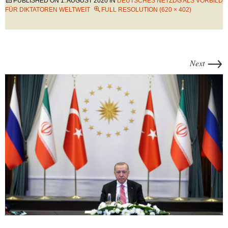
PUBLISHED ON
1. AUGUST 2020
IN
DEUTSCHES NETZDG ALS VORBILD
FÜR DIKTATOREN WELTWEIT
FULL RESOLUTION (620 × 402)
→
Next