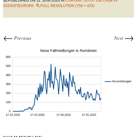
PUBLISHED ON
11. JUNI 2020
IN
CORONA: SO IST DIE LAGE IN
SÜDOSTEUROPA
FULL RESOLUTION (756 × 425)
←
→
Previous
Next