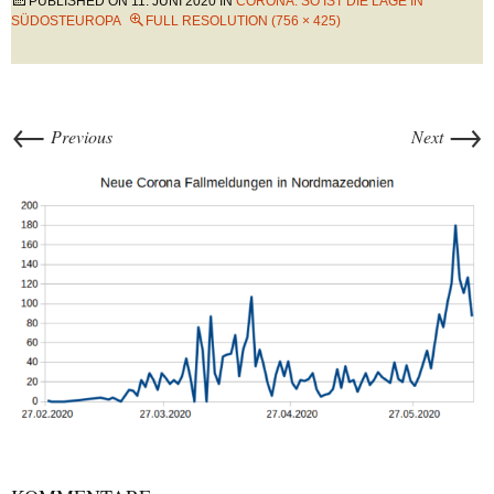
PUBLISHED ON
11. JUNI 2020
IN
CORONA: SO IST DIE LAGE IN
SÜDOSTEUROPA
FULL RESOLUTION (756 × 425)
←
→
Previous
Next