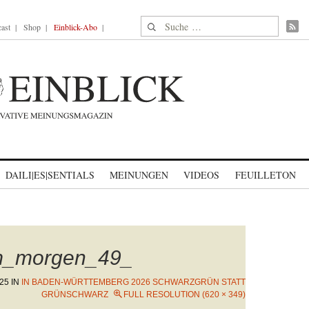
Suche nach:
ast
Shop
Einblick-Abo
DAILI|ES|SENTIALS
MEINUNGEN
VIDEOS
FEUILLETON
am_morgen_49_
025
IN
IN BADEN-WÜRTTEMBERG 2026 SCHWARZGRÜN STATT
GRÜNSCHWARZ
FULL RESOLUTION (620 × 349)