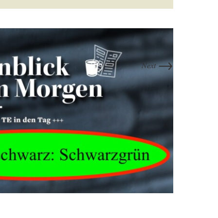
→
Next