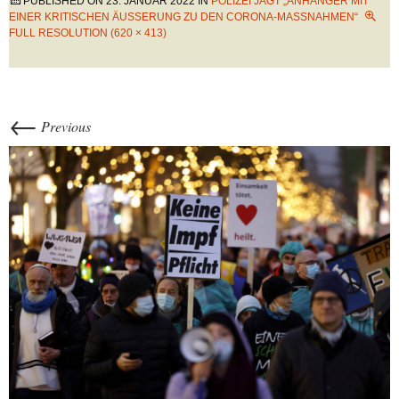
PUBLISHED ON
23. JANUAR 2022
IN
POLIZEI JAGT „ANHÄNGER MIT
EINER KRITISCHEN ÄUSSERUNG ZU DEN CORONA-MASSNAHMEN“
FULL RESOLUTION (620 × 413)
←
Previous