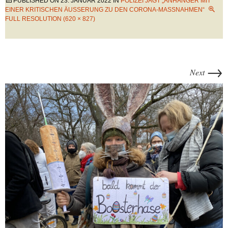
PUBLISHED ON
23. JANUAR 2022
IN
POLIZEI JAGT „ANHÄNGER MIT
EINER KRITISCHEN ÄUSSERUNG ZU DEN CORONA-MASSNAHMEN“
FULL RESOLUTION (620 × 827)
→
Next