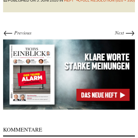
PUBLISHED ON
5. JUNI 2020
IN
HEFT
FULL RESOLUTION (620 × 330)
←
→
Previous
Next
KOMMENTARE