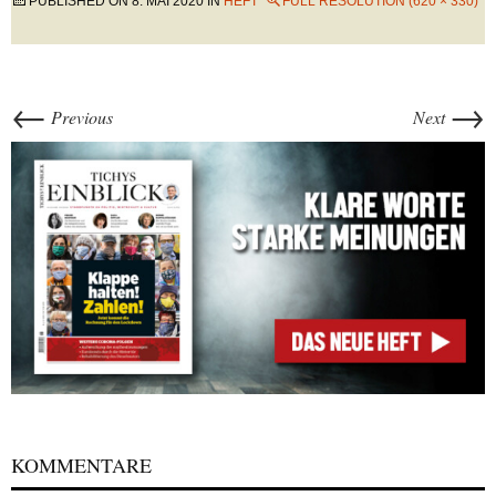
PUBLISHED ON
8. MAI 2020
IN
HEFT
FULL RESOLUTION (620 × 330)
←
→
Previous
Next
KOMMENTARE