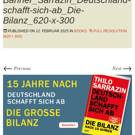
schafft-sich-ab_Die-
Bilanz_620-x-300
PUBLISHED ON
12. FEBRUAR 2025
IN
BOOKS
FULL RESOLUTION
(620 × 300)
←
→
Previous
Next