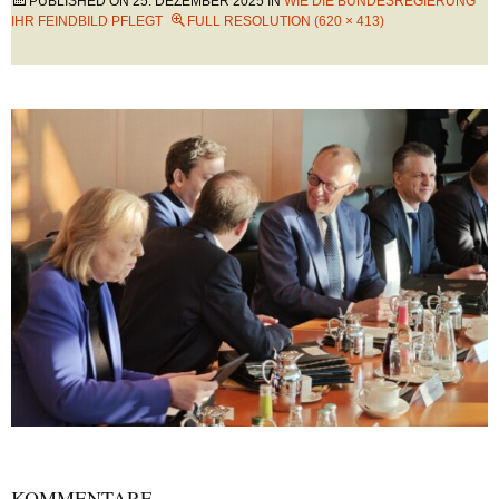
PUBLISHED ON
25. DEZEMBER 2025
IN
WIE DIE BUNDESREGIERUNG
IHR FEINDBILD PFLEGT
FULL RESOLUTION (620 × 413)
KOMMENTARE