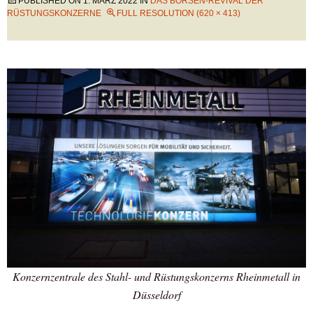
PUBLISHED ON
1. MÄRZ 2022
IN
DAS BÖRSEN-REVIVAL DER
RÜSTUNGSKONZERNE
FULL RESOLUTION (620 × 413)
Konzernzentrale des Stahl- und Rüstungskonzerns Rheinmetall in
Düsseldorf