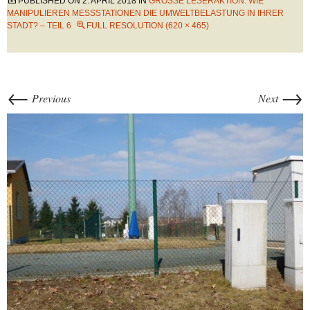
PUBLISHED ON
2. APRIL 2018
IN
GROSSE LESERAKTION: WIE M
ANIPULIEREN MESSSTATIONEN DIE UMWELTBELASTUNG IN IHRER S
TADT? – TEIL 6
FULL RESOLUTION (620 × 465)
←
→
Previous
Next