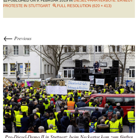
PUBLISHED ON
9. FEBRUAR 2019
IN
DIESEL-FAHRVERBOTE: ERNEUT
PROTESTE IN STUTTGART
FULL RESOLUTION (620 × 413)
←
Previous
Pro-Diesel-Demo II in Stuttgart: beim Neckartor kam zum fünften