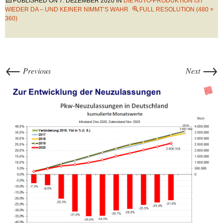
PUBLISHED ON
7. DEZEMBER 2020
IN
DIE AUTO-PRODUKTION IST
WIEDER DA – UND KEINER NIMMT’S WAHR
FULL RESOLUTION (480 ×
360)
←
→
Previous
Next