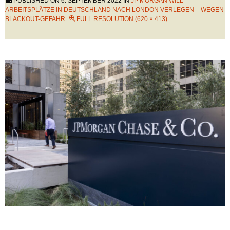
PUBLISHED ON
6. SEPTEMBER 2022
IN
JP MORGAN WILL
ARBEITSPLÄTZE IN DEUTSCHLAND NACH LONDON VERLEGEN – WEGEN
BLACKOUT-GEFAHR
FULL RESOLUTION (620 × 413)