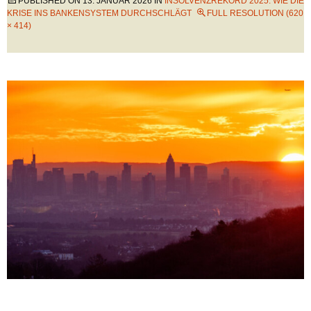
PUBLISHED ON
13. JANUAR 2026
IN
INSOLVENZREKORD 2025: WIE DIE
KRISE INS BANKENSYSTEM DURCHSCHLÄGT
FULL RESOLUTION (620
× 414)