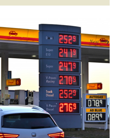
→
Next