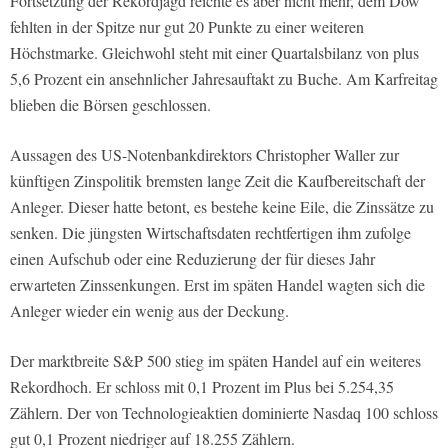
Fortsetzung der Rekordjagd reichte es aber nicht mehr, dem Dow
fehlten in der Spitze nur gut 20 Punkte zu einer weiteren
Höchstmarke. Gleichwohl steht mit einer Quartalsbilanz von plus
5,6 Prozent ein ansehnlicher Jahresauftakt zu Buche. Am Karfreitag
blieben die Börsen geschlossen.
Aussagen des US-Notenbankdirektors Christopher Waller zur
künftigen Zinspolitik bremsten lange Zeit die Kaufbereitschaft der
Anleger. Dieser hatte betont, es bestehe keine Eile, die Zinssätze zu
senken. Die jüngsten Wirtschaftsdaten rechtfertigen ihm zufolge
einen Aufschub oder eine Reduzierung der für dieses Jahr
erwarteten Zinssenkungen. Erst im späten Handel wagten sich die
Anleger wieder ein wenig aus der Deckung.
Der marktbreite S&P 500 stieg im späten Handel auf ein weiteres
Rekordhoch. Er schloss mit 0,1 Prozent im Plus bei 5.254,35
Zählern. Der von Technologieaktien dominierte Nasdaq 100 schloss
gut 0,1 Prozent niedriger auf 18.255 Zählern.