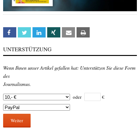
Facebook
Twitter
Linkedin
Xing
Email
Print
UNTERSTÜTZUNG
Wenn Ihnen unser Artikel gefallen hat: Unterstützen Sie diese Form
des
Journalismus.
oder
€
Weiter