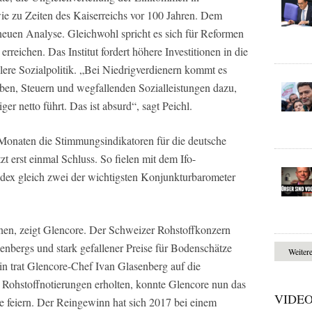
e zu Zeiten des Kaiserreichs vor 100 Jahren. Dem
r neuen Analyse. Gleichwohl spricht es sich für Reformen
reichen. Das Institut fordert höhere Investitionen in die
lere Sozialpolitik. „Bei Niedrigverdienern kommt es
n, Steuern und wegfallenden Sozialleistungen dazu,
r netto führt. Das ist absurd“, sagt Peichl.
Monaten die Stimmungsindikatoren für die deutsche
zt erst einmal Schluss. So fielen mit dem Ifo-
ex gleich zwei der wichtigsten Konjunkturbarometer
nen, zeigt Glencore. Der Schweizer Rohstoffkonzern
nbergs und stark gefallener Preise für Bodenschätze
Weiter
 trat Glencore-Chef Ivan Glasenberg auf die
e Rohstoffnotierungen erholten, konnte Glencore nun das
VIDE
te feiern. Der Reingewinn hat sich 2017 bei einem