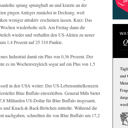
anleihe sprang sprunghaft an und kratzte an der
ten gingen Anleger zunächst in Deckung, weil
iken weniger attraktiv erscheinen lassen. Kurz: Das
 Wochen wiederholte sich. Am Freitag dann die
WA
ötzlich wieder und verhalfen den US-Aktien zu neuer
Q
 um 1,4 Prozent auf 25 310 Punkte.
es Industrial damit ein Plus von 0,36 Prozent. Der
e es im Wochenvergleich sogar auf ein Plus von 1,5
Tägl
und 
Mein
ssell in den USA weiter: Der US-Lebensmittelkonzern
Frage
ersteller Blue Buffalo einverleiben. General Mills bietet
darg
7,8 Milliarden US-Dollar für Blue Buffalo insgesamt,
werd
is und Knack-&-Back-Brötchen mitteilte. Während die
nt nachgaben, schnellten die von Blue Buffalo um 17,2