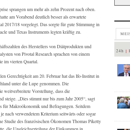
prise sprangen um mehr als zehn Prozent nach oben.
hatte am Vorabend deutlich besser als erwartete
tal 2017/18 vorgelegt. Das sorgte für gute Stimmung in
acle und Texas Instruments legten kräftig zu.
MEI
häftszahlen des Herstellers von Diätprodukten und
24h
alysten von Pivotal Research sprachen von einem
e im vierten Quartal.
en Gerechtigkeit am 20. Februar hat das Ifo-Institut in
schland unter die Lupe genommen. Die
e weitverbreitete Vorstellung, dass die
 steige. „Dies stimmt nur bis zum Jahr 2005“, sagt
ums für Makroökonomik und Befragungen. Seitdem
je nach verwendetem Kriterium seitwärts oder sogar
ine Studie des französischen Ökonomen Thomas Piketty
atte, die Ungleichverteilung der Einkommen in