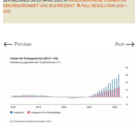
PUBLISHED ON
20. APRIL 2022
IN
ERZEUGERPREISE STEIGEN UM
DEN REKORDWERT VON 30,9 PROZENT
FULL RESOLUTION (620 ×
349)
←
→
Previous
Next