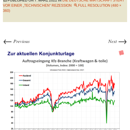
PUBLISHED ON
7. MÄRZ 2022
IN
DIE DEUTSCHE WIRTSCHAFT STEHT
VOR EINER „TECHNISCHEN“ REZESSION
FULL RESOLUTION (480 ×
360)
←
→
Previous
Next