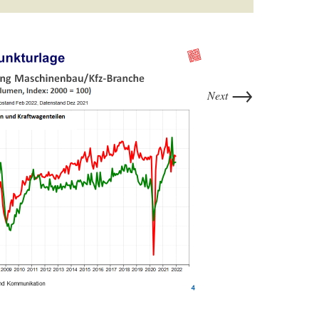
→
Next