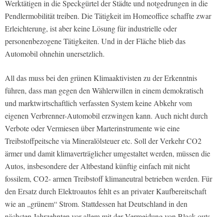
Werktätigen in die Speckgürtel der Städte und notgedrungen in die
Pendlermobilität treiben. Die Tätigkeit im Homeoffice schaffte zwar
Erleichterung, ist aber keine Lösung für industrielle oder
personenbezogene Tätigkeiten. Und in der Fläche blieb das
Automobil ohnehin unersetzlich.
All das muss bei den grünen Klimaaktivisten zu der Erkenntnis
führen, dass man gegen den Wählerwillen in einem demokratisch
und marktwirtschaftlich verfassten System keine Abkehr vom
eigenen Verbrenner-Automobil erzwingen kann. Auch nicht durch
Verbote oder Vermiesen über Marterinstrumente wie eine
Treibstoffpeitsche via Mineralölsteuer etc. Soll der Verkehr CO2
ärmer und damit klimaverträglicher umgestaltet werden, müssen die
Autos, insbesondere der Altbestand künftig einfach mit nicht
fossilem, CO2- armen Treibstoff klimaneutral betrieben werden. Für
den Ersatz durch Elektroautos fehlt es an privater Kaufbereitschaft
wie an „grünem“ Strom. Stattdessen hat Deutschland in den
nächsten Jahrzehnten vor allem mit der Vermeidung von Black-outs