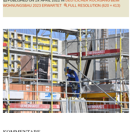
PUBLISHED ON
19. APRIL 2022
IN
DEUTLICHER RÜCKGANG BEIM
WOHNUNGSBAU 2023 ERWARTET
FULL RESOLUTION (620 × 413)
KOMMENTARE