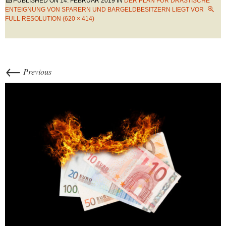
PUBLISHED ON
14. FEBRUAR 2019
IN
DER PLAN FÜR DRASTISCHE
ENTEIGNUNG VON SPARERN UND BARGELDBESITZERN LIEGT VOR
FULL RESOLUTION (620 × 414)
←
Previous