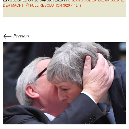
PUBLISHED ON
18. JANUAR 2019
IN
BREXITUS ODER: DIE ARROGANZ
DER MACHT
FULL RESOLUTION (620 × 414)
←
Previous