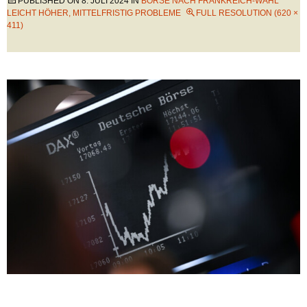
PUBLISHED ON
8. JULI 2024
IN
BÖRSE NACH FRANKREICH-WAHL
LEICHT HÖHER, MITTELFRISTIG PROBLEME
FULL RESOLUTION (620 ×
411)