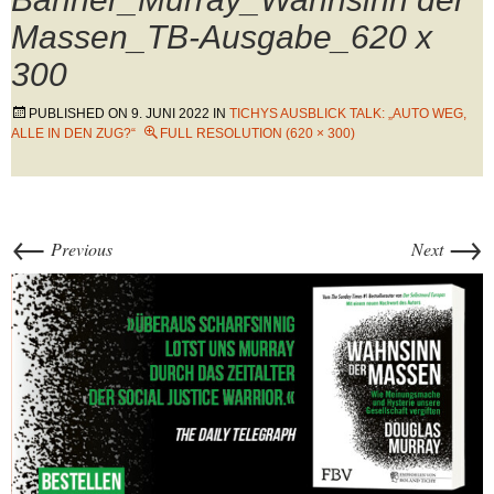
Massen_TB-Ausgabe_620 x
300
PUBLISHED ON
9. JUNI 2022
IN
TICHYS AUSBLICK TALK: „AUTO WEG,
ALLE IN DEN ZUG?“
FULL RESOLUTION (620 × 300)
←
→
Previous
Next