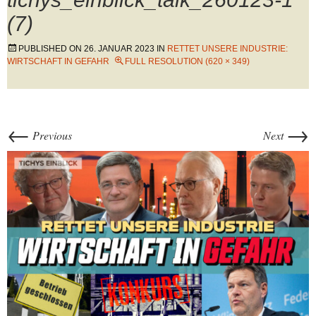
(7)
PUBLISHED ON
26. JANUAR 2023
IN
RETTET UNSERE INDUSTRIE:
WIRTSCHAFT IN GEFAHR
FULL RESOLUTION (620 × 349)
←
→
Previous
Next