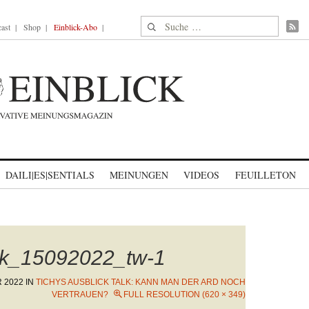
Suche nach:
ast
Shop
Einblick-Abo
DAILI|ES|SENTIALS
MEINUNGEN
VIDEOS
FEUILLETON
ck_15092022_tw-1
 2022
IN
TICHYS AUSBLICK TALK: KANN MAN DER ARD NOCH
VERTRAUEN?
FULL RESOLUTION (620 × 349)