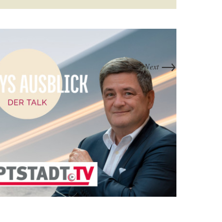
→
Next