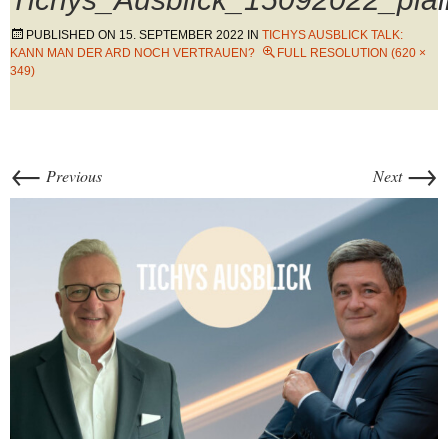
PUBLISHED ON
15. SEPTEMBER 2022
IN
TICHYS AUSBLICK TALK:
KANN MAN DER ARD NOCH VERTRAUEN?
FULL RESOLUTION (620 ×
349)
←
→
Previous
Next