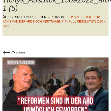
1 (5)
PUBLISHED ON
17. SEPTEMBER 2022
IN
TICHYS AUSBLICK TALK:
KANN MAN DER ARD NOCH VERTRAUEN?
FULL RESOLUTION (620 ×
349)
←
Previous