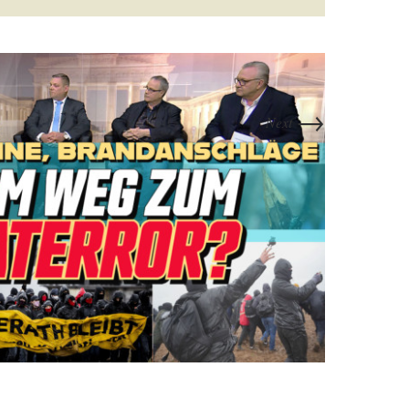
→
Next