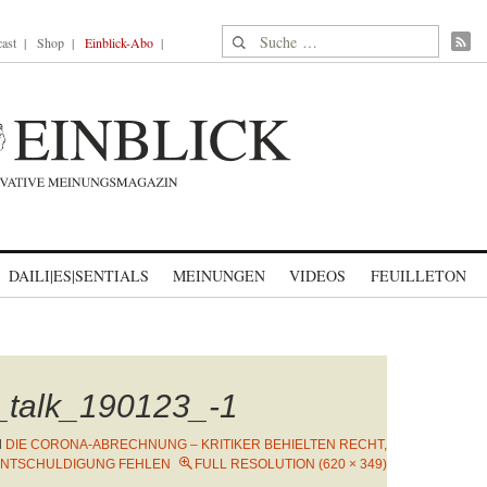
Suche nach:
ast
Shop
Einblick-Abo
DAILI|ES|SENTIALS
MEINUNGEN
VIDEOS
FEUILLETON
k_talk_190123_-1
N
DIE CORONA-ABRECHNUNG – KRITIKER BEHIELTEN RECHT,
ENTSCHULDIGUNG FEHLEN
FULL RESOLUTION (620 × 349)