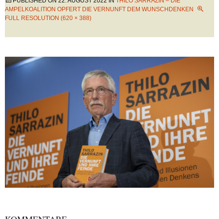
PUBLISHED ON
22. AUGUST 2022
IN
THILO SARRAZIN – DIE
AMPELKOALITION OPFERT DIE VERNUNFT DEM WUNSCHDENKEN
FULL RESOLUTION (620 × 388)
KOMMENTARE