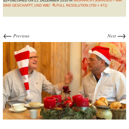
PUBLISHED ON
21. DEZEMBER 2016
IN
WEIHNACHTSGRAUEN – WIR
SIND GESCHAFFT, UND WIE!
FULL RESOLUTION (750 × 471)
←
→
Previous
Next